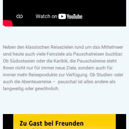
Neben den klassischen Reisezielen rund um das Mittelmeer
sind heute auch viele Fernziele als Pauschalreisen buchbar.
Ob Südostasien oder die Karibik, die Pauschalreise steht
Ihnen nicht nur für immer neue Ziele, sondern auch für
immer mehr Reiseprodukte zur Verfügung. Ob Studien- oder
auch die Abenteuerreise – pauschal ist alles andere als
langweilig oder gewöhnlich.